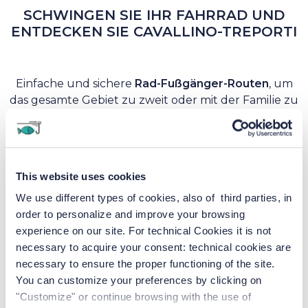
SCHWINGEN SIE IHR FAHRRAD UND
ENTDECKEN SIE CAVALLINO-TREPORTI
Einfache und sichere
Rad-Fußgänger-Routen
, um
das gesamte Gebiet zu zweit oder mit der Familie zu
erkunden. Junior Family bietet seinen Kunden auf
Anfrage den Fahrradservice zusammen mit den
Hinweisen für die zahlreichen Radwege an.
Der zweite Abschnitt
des längsten freitragenden
This website uses cookies
Radwegs Europas
wurde am Dienstag, 5. Juli,
eingeweiht.
We use different types of cookies, also of third parties, in
order to personalize and improve your browsing
Eine Panoramaroute über der
Lagune von Venedig
,
experience on our site. For technical Cookies it is not
die atemberaubende Landschaften und
necessary to acquire your consent: technical cookies are
atemberaubende Sonnenuntergänge bietet.
necessary to ensure the proper functioning of the site.
You can customize your preferences by clicking on
"Customize" or continue browsing with the use of