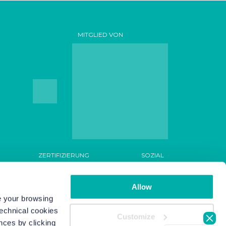
MITGLIED VON
ZERTIFIZIERUNG
SOZIAL
Allow
ve your browsing
technical cookies
Customize
nces by clicking