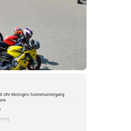
.30 Uhr Motogiro Sonnenuntergang
une.
e
osung