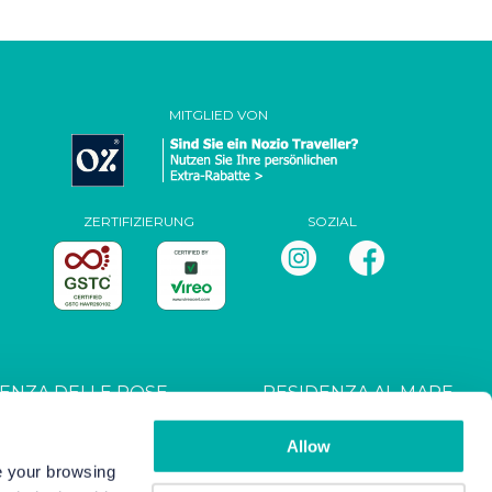
MITGLIED VON
ZERTIFIZIERUNG
SOZIAL
ENZA DELLE ROSE
RESIDENZA AL MARE
T027044B4UXANXH5L
CIN: IT027044B4RRZ3HM9E
Allow
ve your browsing