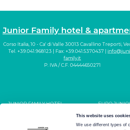
Junior Family hotel & apartme
Corso Italia, 10 - Ca' di Valle 30013 Cavallino Treporti, V
Tel. +39.041.968123 | Fax: +39.041.5370437 |
info@juni
family.it
P. IVA / C.F. 04444650271
JUNIOR FAMILY HOTEL
EURO JUNIO
CIN: IT027044A1NR2JZVJ6
CIN: IT027044B4G
This website uses cookie
We use different types of 