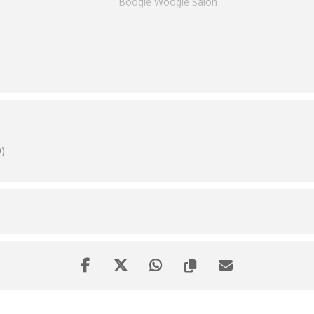
Boogie Woogie Salon
Piazza Aurora Circus Antilia Village, 3 Tage Show für Erw. und Kind
12° Asi Go Kart Show- Champions Cup. Historische Nachstellung auf h
JVV Vintage Beach Hütte, Vintage-Vibes auf dem Sand mit DJs
Via S. Trentin (piazzetta Marley Bar) Ausstellung von Vintage-Spiel
)