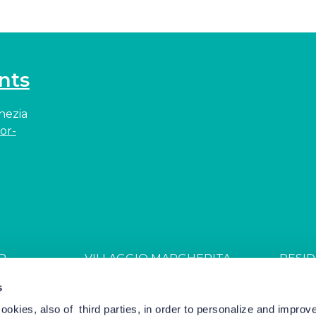
nts
enezia
or-
R
VILLAGGIO MARGHERITA
RESID
JDGL85W
CIN: IT027044B4ZZS94PSR
CIN: I
s
cookies, also of third parties, in order to personalize and impro