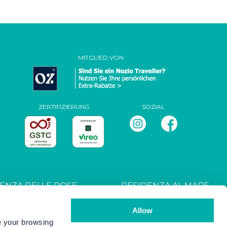
MITGLIED VON
ZERTIFIZIERUNG
SOZIAL
ENZA DELLE ROSE
RESIDENZA AL MARE
T027044B4UXANXH5L
CIN: IT027044B4RRZ3HM9E
Allow
ve your browsing