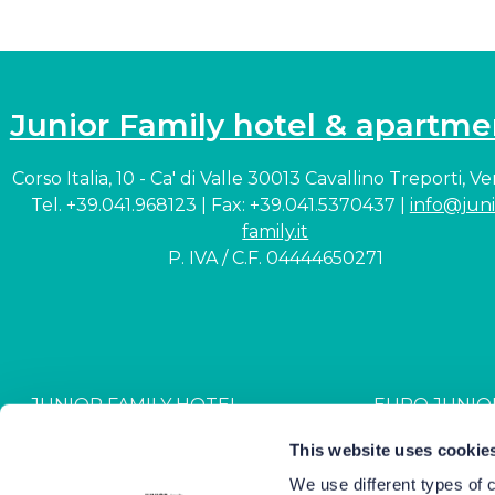
Junior Family hotel & apartme
Corso Italia, 10 - Ca' di Valle 30013 Cavallino Treporti, V
Tel. +39.041.968123 | Fax: +39.041.5370437 |
info@juni
family.it
P. IVA / C.F. 04444650271
JUNIOR FAMILY HOTEL
EURO JUNIO
CIN: IT027044A1NR2JZVJ6
CIN: IT027044B4G
This website uses cookie
We use different types of 