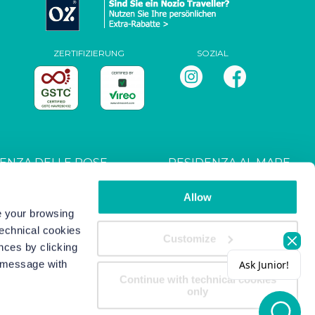
ZERTIFIZIERUNG
SOZIAL
ENZA DELLE ROSE
RESIDENZA AL MARE
T027044B4UXANXH5L
CIN: IT027044B4RRZ3HM9E
Allow
ve your browsing
technical cookies
s
-
Copyright/IP Policy
-
Privacy
Customize
nces by clicking
s message with
Continue with technical cookies
only