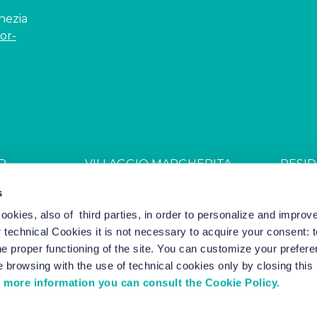
enezia
or-
R
VILLAGGIO MARGHERITA
RESID
JDGL85W
CIN: IT027044B4ZZS94PSR
CIN: I
s
cookies, also of third parties, in order to personalize and impro
r technical Cookies it is not necessary to acquire your consent: 
el Marketing by Nozio Business
|
Cookie Policy
-
Cookie Setting
e proper functioning of the site. You can customize your prefere
 browsing with the use of technical cookies only by closing thi
 more information you can consult the Cookie Policy.