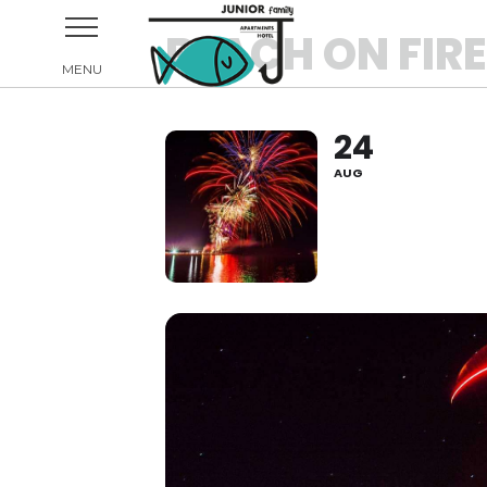
BEACH ON FIRE
24
AUG