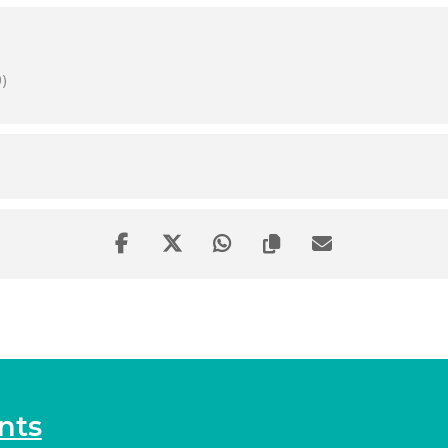
)
nts