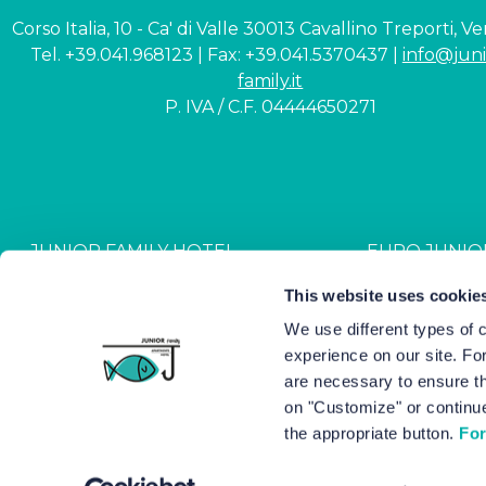
Corso Italia, 10 - Ca' di Valle 30013 Cavallino Treporti, V
Tel. +39.041.968123 | Fax: +39.041.5370437 |
info@juni
family.it
P. IVA / C.F. 04444650271
JUNIOR FAMILY HOTEL
EURO JUNIO
CIN: IT027044A1NR2JZVJ6
CIN: IT027044B4G
This website uses cookie
We use different types of 
experience on our site. Fo
Hotel Junior © 2000-
2026
Hot
are necessary to ensure th
on "Customize" or continue
the appropriate button.
For