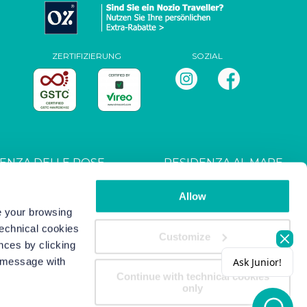
ZERTIFIZIERUNG
SOZIAL
ENZA DELLE ROSE
RESIDENZA AL MARE
T027044B4UXANXH5L
CIN: IT027044B4RRZ3HM9E
Allow
ve your browsing
technical cookies
s
-
Copyright/IP Policy
-
Privacy
Customize
nces by clicking
s message with
Continue with technical cookies
only