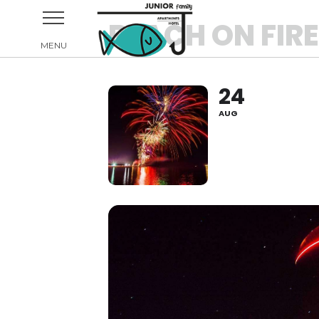
BEACH ON FIRE
24
AUG