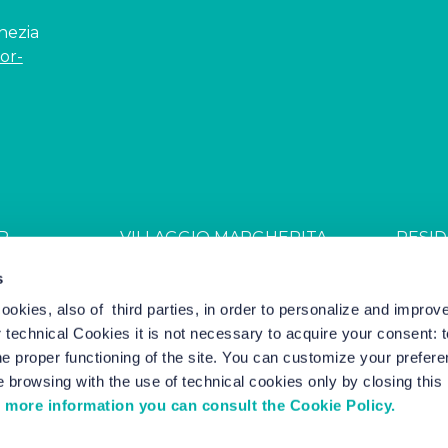
enezia
or-
R
VILLAGGIO MARGHERITA
RESID
JDGL85W
CIN: IT027044B4ZZS94PSR
CIN: I
s
cookies, also of third parties, in order to personalize and impro
r technical Cookies it is not necessary to acquire your consent: 
el Marketing by Nozio Business
|
Cookie Policy
-
Cookie Setting
e proper functioning of the site. You can customize your prefere
 browsing with the use of technical cookies only by closing thi
 more information you can consult the Cookie Policy.