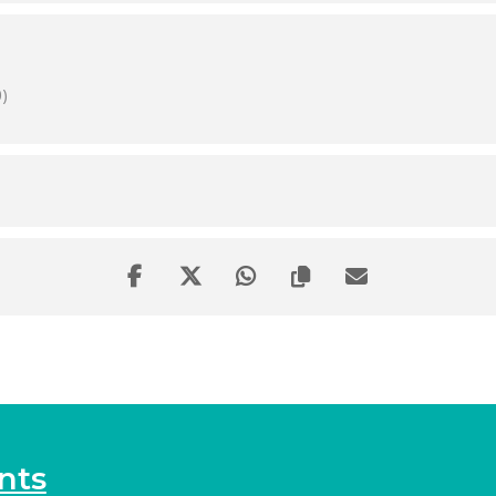
)
nts