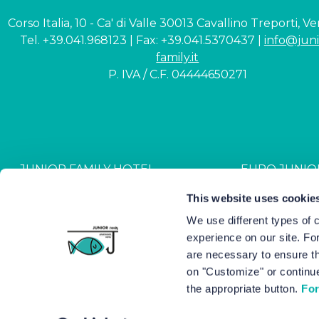
Corso Italia, 10 - Ca' di Valle 30013 Cavallino Treporti, V
Tel. +39.041.968123 | Fax: +39.041.5370437 |
info@juni
family.it
P. IVA / C.F. 04444650271
JUNIOR FAMILY HOTEL
EURO JUNIO
CIN: IT027044A1NR2JZVJ6
CIN: IT027044B4G
This website uses cookie
We use different types of 
experience on our site. Fo
Hotel Junior © 2000-
2026
Hot
are necessary to ensure th
on "Customize" or continue
the appropriate button.
For