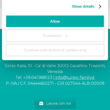
consult the Cookie Policy.
Show details
Allow
Customize
Junior Family hotel &
Continue with technical cookies only
apartments
Corso Italia, 10 - Ca' di Valle 30013 Cavallino Treporti,
Venezia
Tel. +39.041.968123 |
info@junior-family.it
P. IVA / C.F. 04444650271 - CIR 027044-ALB-00009
Lavora con noi