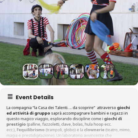
Event Details
La compagnia “la Casa dei Talenti…. da scoprire” attraverso
giochi
ed attività di gruppo
saprà accompagnare bambini e ragazzi in
questo magico viaggio, esplorando discipline come i
giochi di
prestigio
(palline, fazzoletti, clave, bolas, hula hoop ecc.
ecc.),
l’equilibrismo
(trampoli, globo) e la
clownerie
(teatro, mimo,
magia e prestidigitazione). Un laboratorio avvincente che