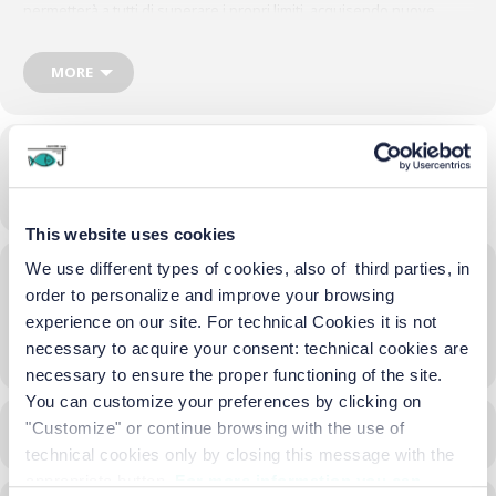
permetterà a tutti di superare i propri limiti, acquisendo nuove
abilità mettendosi in gioco con ironia e fantasia.
Il laboratorio è gratuito ma necessaria la prenotazione presso la
MORE
reception dell’hotel.
Time
08/06/2023
16:30
-
18:00
(GMT+02:00)
This website uses cookies
We use different types of cookies, also of third parties, in
Location
order to personalize and improve your browsing
Giardino dell'hotel
experience on our site. For technical Cookies it is not
necessary to acquire your consent: technical cookies are
OTHER EVENTS
necessary to ensure the proper functioning of the site.
You can customize your preferences by clicking on
"Customize" or continue browsing with the use of
CALENDAR
GOOGLECAL
technical cookies only by closing this message with the
appropriate button.
For more information you can