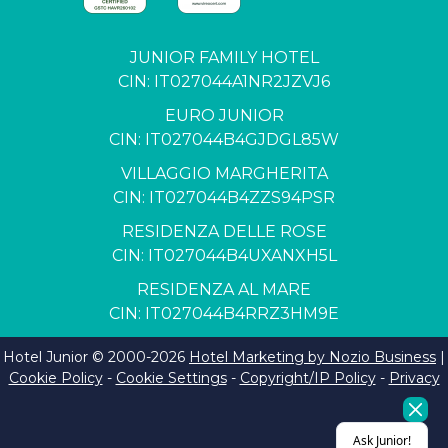
JUNIOR FAMILY HOTEL
CIN: IT027044A1NR2JZVJ6
EURO JUNIOR
CIN: IT027044B4GJDGL85W
VILLAGGIO MARGHERITA
CIN: IT027044B4ZZS94PSR
RESIDENZA DELLE ROSE
CIN: IT027044B4UXANXH5L
RESIDENZA AL MARE
CIN: IT027044B4RRZ3HM9E
Hotel Junior © 2000-
2026
Hotel Marketing by Nozio Business
|
Cookie Policy
-
Cookie Settings
-
Copyright/IP Policy
-
Privacy