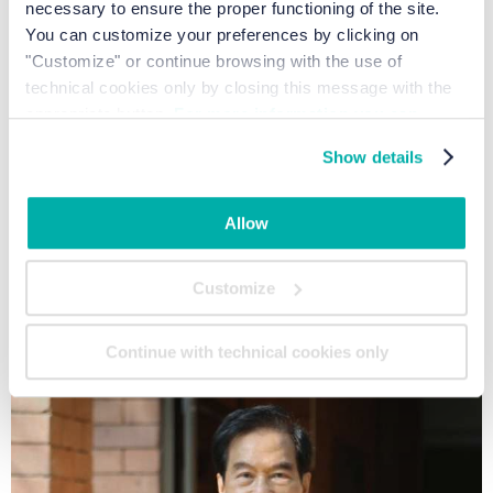
necessary to ensure the proper functioning of the site.
You can customize your preferences by clicking on
"Customize" or continue browsing with the use of
technical cookies only by closing this message with the
appropriate button.
For more information you can
consult the Cookie Policy.
Show details
Allow
Customize
Continue with technical cookies only