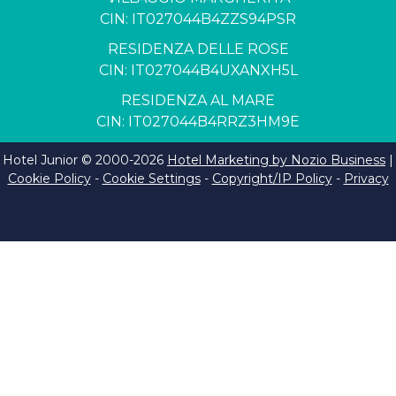
CIN: IT027044B4ZZS94PSR
RESIDENZA DELLE ROSE
CIN: IT027044B4UXANXH5L
RESIDENZA AL MARE
CIN: IT027044B4RRZ3HM9E
Hotel Junior © 2000-
2026
Hotel Marketing by Nozio Business
|
Cookie Policy
-
Cookie Settings
-
Copyright/IP Policy
-
Privacy